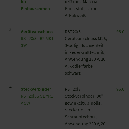
für
x 43 mm, Material
Einbaurahmen
Kunststoff, Farbe
Arktikweiß
3
Geräteanschluss
RST20i3
96.031
RST20i3F B2 M01
Geräteanschluss M25,
SW
3-polig, Buchsenteil
in Federkrafttechnik,
Anwendung 250 V, 20
A, Kodierfarbe
schwarz
4
Steckverbinder
RST20i3
96.034
RST20i3S S1 YR1
Steckverbinder (90ᵒ
V SW
gewinkelt), 3-polig,
Steckerteil in
Schraubtechnik,
Anwendung 250 V, 20