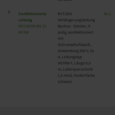
6
Konfektionierte
RST20i3
96.232
Leitung
Verlängerungsleitung
RST20i3K1BS 15
Buchse - Stecker, 3-
99 SW
polig, konfektioniert
mit
Schrumpfschlauch,
Anwendung 250 V, 16
A, Leitungstyp
H07RN-F, Länge 9,9
m, Leiterquerschnitt
1,5 mm2, Kodierfarbe
schwarz