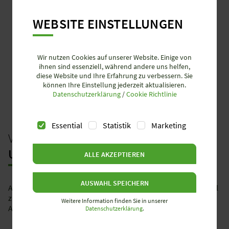
WEBSITE EINSTELLUNGEN
Wir nutzen Cookies auf unserer Website. Einige von
ihnen sind essenziell, während andere uns helfen,
diese Website und Ihre Erfahrung zu verbessern. Sie
können Ihre Einstellung jederzeit aktualisieren.
Datenschutzerklärung
/
Cookie Richtlinie
Essential
Statistik
Marketing
VERFÜGBARKEIT DER WIELAND
STECKER
UND STECKDOSEN
ALLE AKZEPTIEREN
AUSWAHL SPEICHERN
Als Hersteller arbeiten wir ausschließlich mit dem Fachhandel
zusammen. Gerne vermitteln wir Ihnen den passenden
Weitere Information finden Sie in unserer
Ansprechpartner auf Anfrage.
Datenschutzerklärung
.