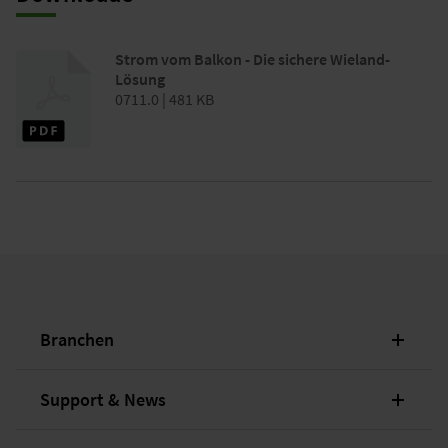
mehrerer Mini-PV- Anlagen durch Mehrfachsteckdosenleisten
und eine dadurch verursachte Überlastung des Stromkreises
wird so ebenfalls verhindert.
Strom vom Balkon - Die sichere Wieland-
Lösung
0711.0 | 481 KB
Branchen
Support & News