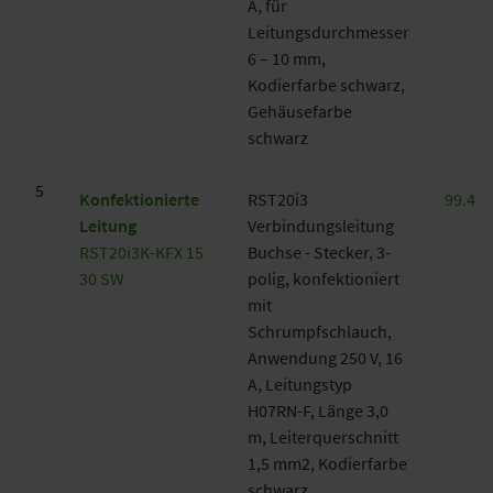
A, für
Leitungsdurchmesser
6 – 10 mm,
Kodierfarbe schwarz,
Gehäusefarbe
schwarz
5
Konfektionierte
RST20i3
99.405
Leitung
Verbindungsleitung
RST20i3K-KFX 15
Buchse - Stecker, 3-
30 SW
polig, konfektioniert
mit
Schrumpfschlauch,
Anwendung 250 V, 16
A, Leitungstyp
H07RN-F, Länge 3,0
m, Leiterquerschnitt
1,5 mm2, Kodierfarbe
schwarz