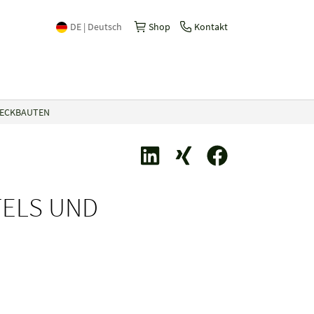
DE | Deutsch
Shop
Kontakt
International | English
Česko | česky/čeština
WECKBAUTEN
China | 中文
España | Español
France | Français
TELS UND
Italia | Italiano
Schweiz | Deutsch
Suisse | Français