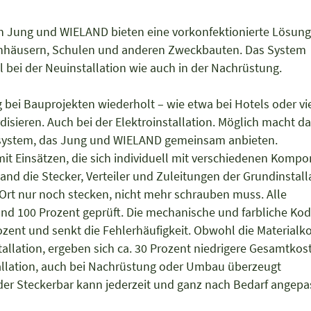
n Jung und WIELAND bieten eine vorkonfektionierte Lösun
ankenhäusern, Schulen und anderen Zweckbauten. Das System
l bei der Neuinstallation wie auch in der Nachrüstung.
bei Bauprojekten wiederholt – wie etwa bei Hotels oder v
disieren. Auch bei der Elektroinstallation. Möglich macht da
onssystem, das Jung und WIELAND gemeinsam anbieten.
 Einsätzen, die sich individuell mit verschiedenen Komp
and die Stecker, Verteiler und Zuleitungen der Grundinstall
r Ort nur noch stecken, nicht mehr schrauben muss. Alle
und 100 Prozent geprüft. Die mechanische und farbliche Ko
ozent und senkt die Fehlerhäufigkeit. Obwohl die Material
allation, ergeben sich ca. 30 Prozent niedrigere Gesamtkos
tallation, auch bei Nachrüstung oder Umbau überzeugt
 der Steckerbar kann jederzeit und ganz nach Bedarf angep