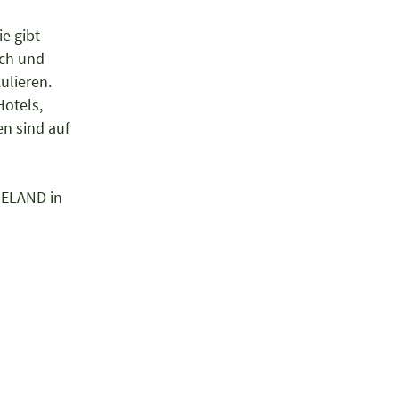
ie gibt
ich und
kulieren.
Hotels,
en sind auf
IELAND in