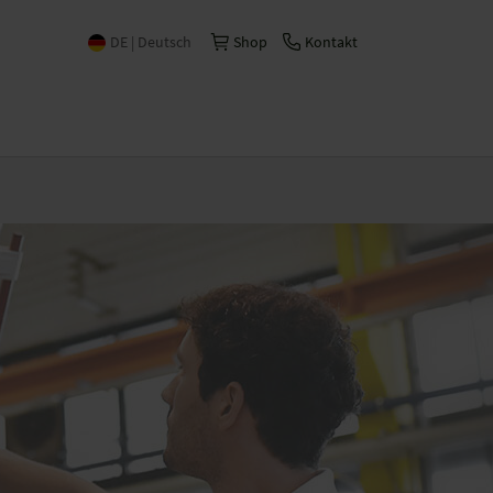
DE | Deutsch
Shop
Kontakt
International | English
Česko | česky/čeština
China | 中文
España | Español
France | Français
Italia | Italiano
Schweiz | Deutsch
Suisse | Français