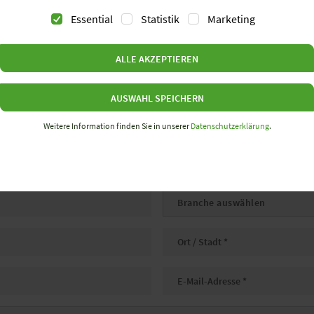
Essential
Statistik
Marketing
Thema
*
ALLE AKZEPTIEREN
Ich bin
Anrede
*
*
AUSWAHL SPEICHERN
Vorname
Nachname
*
Weitere Information finden Sie in unserer
Datenschutzerklärung
.
Abteilung
Position
Firma
Branche
*
PLZ
Ort
*
Telefonnummer
Email
*
*