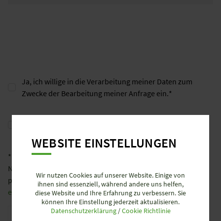
Ja, ich willige in die Verarbeitung meiner Daten zum
Zwecke der Bearbeitung meiner Anfrage ein.
*
Ja, ich willige ebenfalls in die Verarbeitung meiner Daten
zum Zwecke des Newsletterversands ein.
WEBSITE EINSTELLUNGEN
* Pflichtfeld
Nähere Informationen zu der Verarbeitung Ihrer
Wir nutzen Cookies auf unserer Website. Einige von
personenbezogenen Daten finden Sie unter
www.wieland-
ihnen sind essenziell, während andere uns helfen,
electric.com/de/datenschutz/
.
diese Website und Ihre Erfahrung zu verbessern. Sie
können Ihre Einstellung jederzeit aktualisieren.
Datenschutzerklärung
/
Cookie Richtlinie
Anti-Roboter-Verifizierung