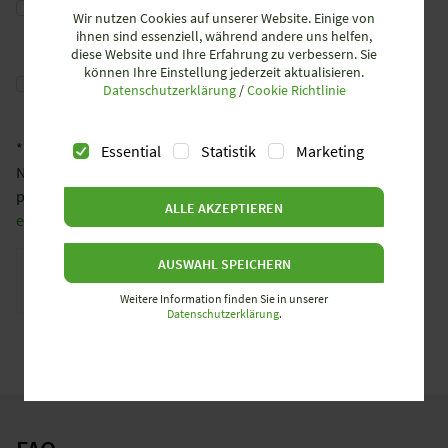
Wir nutzen Cookies auf unserer Website. Einige von
Zwecke der Bearbeitung meiner Anfrage ein.
*
ihnen sind essenziell, während andere uns helfen,
diese Website und Ihre Erfahrung zu verbessern. Sie
Ja, ich willige ebenfalls in die Verarbeitung meiner Daten
können Ihre Einstellung jederzeit aktualisieren.
Datenschutzerklärung
/
Cookie Richtlinie
zum Zwecke des Newsletterversands ein.
* Pflichtfeld
Essential
Statistik
Marketing
Nähere Informationen zu der Verarbeitung Ihrer
personenbezogenen Daten finden Sie unter
www.wieland-
ALLE AKZEPTIEREN
electric.com/de/datenschutz/
.
AUSWAHL SPEICHERN
Anti-Roboter-Verifizierung
Hier klicken
Weitere Information finden Sie in unserer
Friendly
Captcha ⇗
Datenschutzerklärung
.
WEBINAR AUFZEICHNUNG