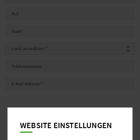
PLZ
Stadt
Land
*
Telefonnummer
E-Mail
*
WEBSITE EINSTELLUNGEN
Ja, ich willige in die Verarbeitung meiner Daten zum