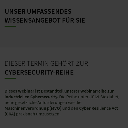
teilen unser Wissen gerne und freuen uns darauf, Sie
kennenzulernen, um unser Angebot noch besser auf Ihre
UNSER UMFASSENDES
Bedürfnisse abzustimmen.
WISSENSANGEBOT FÜR SIE
Als führendes Unternehmen in der Sicherheitstechnik ist der
Schutz Ihrer Daten für uns nicht nur wichtig, sondern unsere
oberste Priorität. Unsere Datenschutzhinweise finden Sie
hier
.
DIESER TERMIN GEHÖRT ZUR
CYBERSECURITY-REIHE
Dieses Webinar ist Bestandteil unserer Webinarreihe zur
industriellen Cybersecurity.
Die Reihe unterstützt Sie dabei,
neue gesetzliche Anforderungen wie die
Maschinenverordnung (MVO)
und den
Cyber Resilience Act
(CRA)
praxisnah umzusetzen.