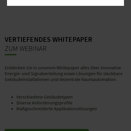
VERTIEFENDES WHITEPAPER
ZUM WEBINAR
Entdecken Sie in unserem Whitepaper alles über innovative
Energie- und Signalverteilung sowie Lösungen für steckbare
Gebäudeinstallationen und dezentrale Raumautomation.
Verschiedene Gebäudetypen
Diverse Anforderungsprofile
Maßgeschneiderte Applikationslösungen