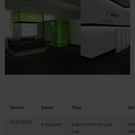
Termin
Dauer
Titel
Ort
15.09.2026
4 Stunden
Expertenforum Last
Onl
Call
(UK