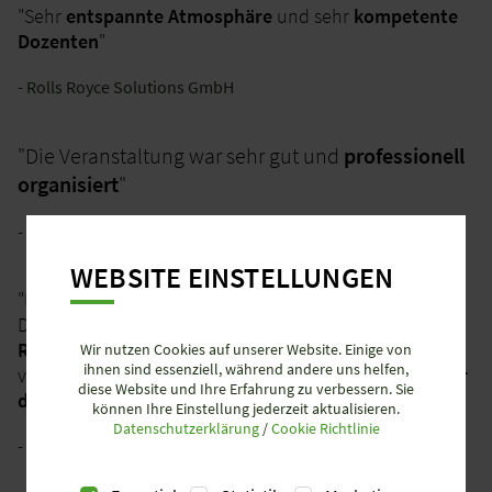
"Sehr
entspannte Atmosphäre
und sehr
kompetente
Dozenten
"
- Rolls Royce Solutions GmbH
"Die Veranstaltung war sehr gut und
professionell
organisiert
"
- mbk Maschinenbau
WEBSITE EINSTELLUNGEN
"Das Expertenforum ist auf jeden Fall empfehlenswert.
Der
direkte Austausch
mit den
kompetenten
Referenten
macht die Sache auch kurzweilig. Nicht
Wir nutzen Cookies auf unserer Website. Einige von
ihnen sind essenziell, während andere uns helfen,
vergessen werden sollte, dass das Forum
kostenlos für
diese Website und Ihre Erfahrung zu verbessern. Sie
die Teilnehmer
ist."
können Ihre Einstellung jederzeit aktualisieren.
Datenschutzerklärung
/
Cookie Richtlinie
- WEILER Werkzeugmaschinen GmbH