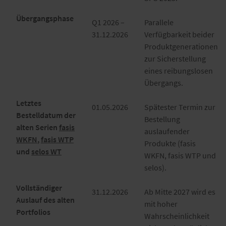
Übergangsphase
Q1 2026 –
Parallele
31.12.2026
Verfügbarkeit beider
Produktgenerationen
zur Sicherstellung
eines reibungslosen
Übergangs.
Letztes
01.05.2026​
Spätester Termin zur
Bestelldatum der
Bestellung
alten Serien
fasis
auslaufender
WKFN
,
fasis WTP
Produkte (fasis
und
selos WT
WKFN, fasis WTP und
selos).
Vollständiger
31.12.2026​
Ab Mitte 2027 wird es
Auslauf des alten
mit hoher
Portfolios
Wahrscheinlichkeit