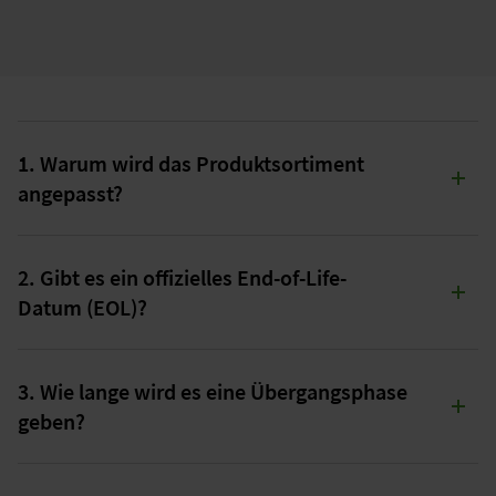
1. Warum wird das Produktsortiment
angepasst?
Wir entwickeln unser Produktsortiment kontinuierlich
weiter, um Ihnen zukunftsfähige, effizientere und
2. Gibt es ein offizielles End-of-Life-
nachhaltigere Lösungen bieten zu können.
Datum (EOL)?
Mit der neuen Serie selos NEW GENERATION erfüllen wir
die Anforderungen aktueller gesetzlicher Vorgaben der
EU zur Verwendung bleifreier Materialien ohne
Ja. Im Rahmen der Weiterentwicklung unseres Portfolios
Ausnahmen.
gelten folgende Termine für den geplanten Übergang zu selos
3. Wie lange wird es eine Übergangsphase
NEW GENERATION:
geben?
Letztes Bestelldatum:
01.05.2026
Mit der Markteinführung der selos NEW GENERATION Serie
Letztes Lieferdatum:
31.12.2026