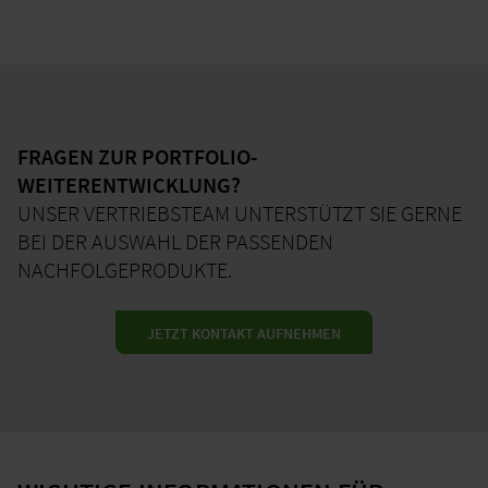
Für vertriebliche Fragen steht Ihnen unser Sales-Team gerne
zur Verfügung. Bei technischen Anliegen hilft Ihnen unser
Technical Support kompetent weiter. Alle
Kontaktdaten
finden Sie im nachfolgenden Kontaktbereich.
FRAGEN ZUR PORTFOLIO-
WEITERENTWICKLUNG?
UNSER VERTRIEBSTEAM UNTERSTÜTZT SIE GERNE
BEI DER AUSWAHL DER PASSENDEN
NACHFOLGEPRODUKTE.
JETZT KONTAKT AUFNEHMEN