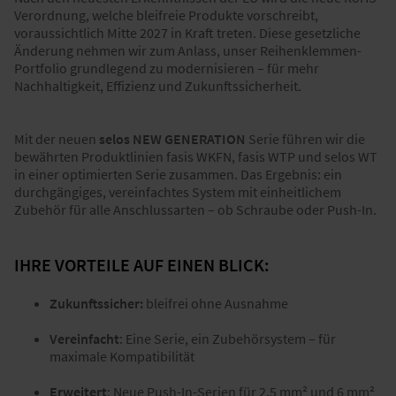
Verordnung, welche bleifreie Produkte vorschreibt,
voraussichtlich Mitte 2027 in Kraft treten. Diese gesetzliche
Änderung nehmen wir zum Anlass, unser Reihenklemmen-
Portfolio grundlegend zu modernisieren – für mehr
Nachhaltigkeit, Effizienz und Zukunftssicherheit.​​
Mit der neuen
selos NEW GENERATION
Serie führen wir die
bewährten Produktlinien fasis WKFN, fasis WTP und selos WT
in einer optimierten Serie zusammen. Das Ergebnis: ein
durchgängiges, vereinfachtes System mit einheitlichem
Zubehör für alle Anschlussarten – ob Schraube oder Push-In.​
IHRE VORTEILE AUF EINEN BLICK:
Zukunftssicher:
bleifrei ohne Ausnahme
Vereinfacht
: Eine Serie, ein Zubehörsystem – für
maximale Kompatibilität
Erweitert
: Neue Push-In-Serien für 2,5 mm² und 6 mm²​