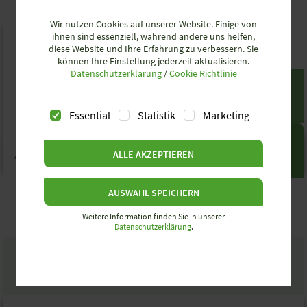
Wir nutzen Cookies auf unserer Website. Einige von
ihnen sind essenziell, während andere uns helfen,
diese Website und Ihre Erfahrung zu verbessern. Sie
können Ihre Einstellung jederzeit aktualisieren.
Datenschutzerklärung
/
Cookie Richtlinie
AKTUELLE PRODUKTSERIEN
FASIS WKFN , FASIS WTP UND SELOS WT
Essential
Statistik
Marketing
NEUE PRODUKTSERIEN
ALLE AKZEPTIEREN
Anschlussarten
SELOS WTPN / SELOS WTN
Schraube, Zugfeder, Push-In (begrenzt)​
AUSWAHL SPEICHERN
Weitere Information finden Sie in unserer
Datenschutzerklärung
.
Schraube & Push-In​