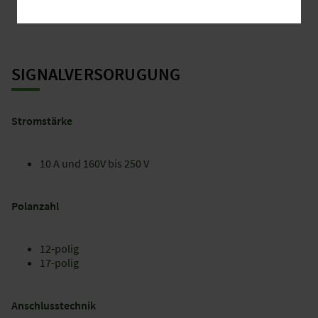
SIGNALVERSORUGUNG
Stromstärke
10 A und 160V bis 250 V
Polanzahl
12-polig
17-polig
Anschlusstechnik