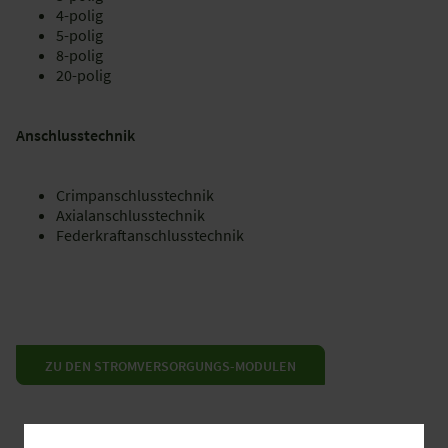
4-polig
5-polig
8-polig
20-polig
Anschlusstechnik
Crimpanschlusstechnik
Axialanschlusstechnik
Federkraftanschlusstechnik
ZU DEN STROMVERSORGUNGS-MODULEN