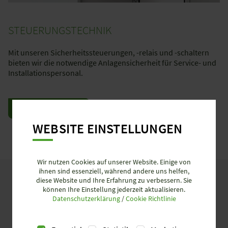
STEUERUNGSTECHNIK
Mit unseren Sicherheitssteuerungen, -relais und -schaltern
bieten wir die notwendige Anlagensicherheit für Service- und
Installationspersonal.
MEHR ERFAHREN
WEBSITE EINSTELLUNGEN
Wir nutzen Cookies auf unserer Website. Einige von
ihnen sind essenziell, während andere uns helfen,
diese Website und Ihre Erfahrung zu verbessern. Sie
SCHON JETZT
UNSERE PRODUKTE
können Ihre Einstellung jederzeit aktualisieren.
Datenschutzerklärung
/
Cookie Richtlinie
DIGITAL ERLEBEN