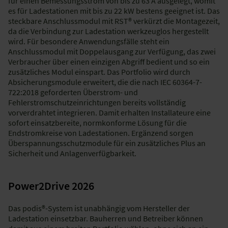
für einen Bemessungsstrom von bis zu 63 A ausgelegt, womit
es für Ladestationen mit bis zu 22 kW bestens geeignet ist. Das
steckbare Anschlussmodul mit RST® verkürzt die Montagezeit,
da die Verbindung zur Ladestation werkzeuglos hergestellt
wird. Für besondere Anwendungsfälle steht ein
Anschlussmodul mit Doppelausgang zur Verfügung, das zwei
Verbraucher über einen einzigen Abgriff bedient und so ein
zusätzliches Modul einspart. Das Portfolio wird durch
Absicherungsmodule erweitert, die die nach IEC 60364-7-
722:2018 geforderten Überstrom- und
Fehlerstromschutzeinrichtungen bereits vollständig
vorverdrahtet integrieren. Damit erhalten Installateure eine
sofort einsatzbereite, normkonforme Lösung für die
Endstromkreise von Ladestationen. Ergänzend sorgen
Überspannungsschutzmodule für ein zusätzliches Plus an
Sicherheit und Anlagenverfügbarkeit.
Power2Drive 2026
Das podis®-System ist unabhängig vom Hersteller der
Ladestation einsetzbar. Bauherren und Betreiber können