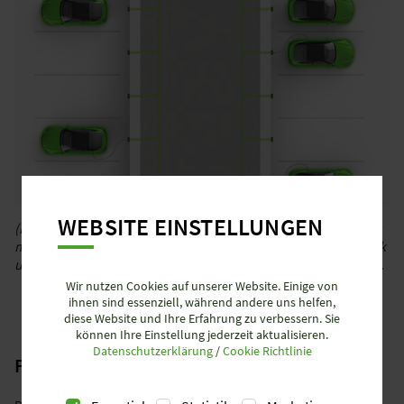
WEBSITE EINSTELLUNGEN
(Foto 1: Dezentrale Energieverteilung) Der dezentrale Aufbau
mit podis® reduziert Material, Platzbedarf im Verteilerschrank
und Brandlast gegenüber einer klassischen Sterninstallation.
Wir nutzen Cookies auf unserer Website. Einige von
ihnen sind essenziell, während andere uns helfen,
diese Website und Ihre Erfahrung zu verbessern. Sie
können Ihre Einstellung jederzeit aktualisieren.
Datenschutzerklärung
/
Cookie Richtlinie
Flexible Erweiterung