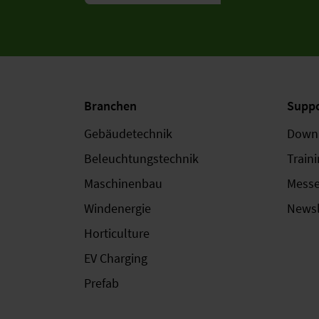
Branchen
Suppo
Gebäudetechnik
Down
Beleuchtungstechnik
Train
Maschinenbau
Mess
Windenergie
Newsl
Horticulture
EV Charging
Prefab