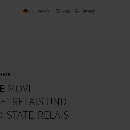
DE | Deutsch
Shop
Kontakt
International | English
Česko | česky/čeština
China | 中文
España | Español
France | Français
HNIK
Italia | Italiano
E
MOVE –
Schweiz | Deutsch
ELRELAIS UND
Suisse | Français
D-STATE-RELAIS