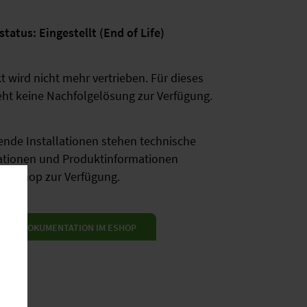
tatus: Eingestellt (End of Life)
 wird nicht mehr vertrieben. Für dieses
eht keine Nachfolgelösung zur Verfügung.
ende Installationen stehen technische
tionen und Produktinformationen
im eShop zur Verfügung.
DUKTDOKUMENTATION IM ESHOP