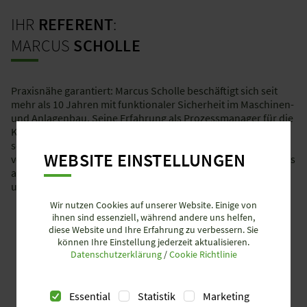
IHR
REFERENT
:
MARCUS
SCHOLLE
Praxisnähe garantiert: Marcus Scholle beschäftigt sich seit
mehr als 10 Jahren mit funktionaler Sicherheit im Maschinen-
und Anlagenbau. Seine Erfahrung als Prozessmanager für die
Konstruktion komplexer Maschinenbaugruppen macht ihn
sowohl zum Profi für die Integration und Programmierung
WEBSITE EINSTELLUNGEN
von Sicherheitssteuerungen unterschiedlichster Hersteller als
auch zum Experten im Bereich der Konformitätsbewertung
und Nachrüstung.
Wir nutzen Cookies auf unserer Website. Einige von
ihnen sind essenziell, während andere uns helfen,
diese Website und Ihre Erfahrung zu verbessern. Sie
können Ihre Einstellung jederzeit aktualisieren.
Datenschutzerklärung
/
Cookie Richtlinie
Essential
Statistik
Marketing