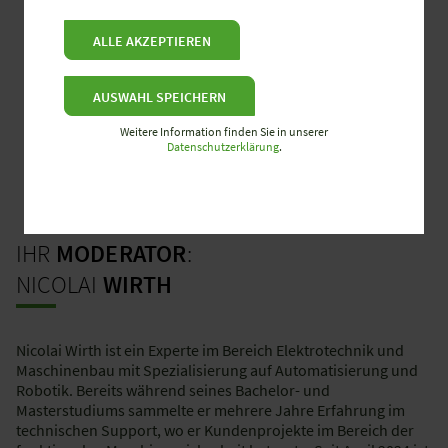
ALLE AKZEPTIEREN
AUSWAHL SPEICHERN
Weitere Information finden Sie in unserer
Datenschutzerklärung
.
IHR
MODERATOR
:
NICOLAI
WIRTH
Nicolai Wirth ist ein Experte im Bereich Elektrotechnik und
Maschinenbau mit Spezialisierung auf Automatisierung und
Robotik. Bereits während seines Bachelor- und
Masterstudiums sammelte er mehrere Jahre Erfahrung im
technischen Support, wo er Kundenprojekte im Bereich der