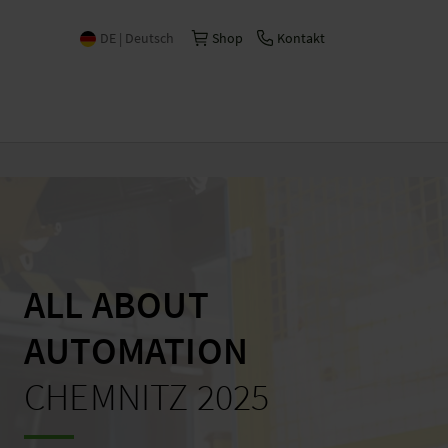
DE | Deutsch
Shop
Kontakt
International | English
Česko | česky/čeština
China | 中文
España | Español
France | Français
Italia | Italiano
ALL ABOUT
Schweiz | Deutsch
AUTOMATION
Suisse | Français
CHEMNITZ 2025