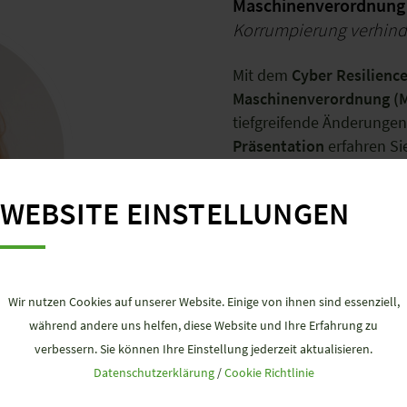
Maschinenverordnung u
Korrumpierung verhinde
Mit dem
Cyber Resilience
Maschinenverordnung (
tiefgreifende Änderungen
Präsentation
erfahren Si
WEBSITE EINSTELLUNGEN
Welche Inhalte die
Welche Produkte un
Was „Secure by Desi
Wie sich die Anford
umsetzen lassen
Wir nutzen Cookies auf unserer Website. Einige von ihnen sind essenziell,
während andere uns helfen, diese Website und Ihre Erfahrung zu
verbessern. Sie können Ihre Einstellung jederzeit aktualisieren.
Referentin:
Franca Hopf,
Datenschutzerklärung
/
Cookie Richtlinie
Services, Wieland Electr