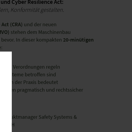
nd Cyber Resilience Act:
rn, Konformität gestalten.
 Act (CRA)
und der neuen
MVO)
stehen dem Maschinenbau
 bevor. In dieser kompakten
20-minütigen
e:
 neuen Verordnungen regeln
d Systeme betroffen sind
gn“ in der Praxis bedeutet
erungen pragmatisch und rechtssicher
 Produktmanager Safety Systems &
ic GmbH