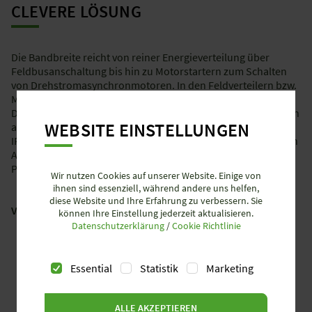
CLEVERE LÖSUNG
Die Bandbreite reicht von reiner Energieverteilung über
Feldbusanschaltung bis hin zu Motorstartern zum Schalten
von Drehstromasynchronmotoren. In den Feldverteilern bzw.
Motorstartern ist die Anbindung an einen Feldbus integriert.
Darüber hinaus besteht die Möglichkeit, zusätzliche Sensoren
WEBSITE EINSTELLUNGEN
anzuschließen. Die kompakte Bauform und hohe Schutzart
IP65 ermöglichen die optimale Integration – auch in beengten
Anlagenteilen. Das reduziert den Planungs- und
Projektierungsaufwand und schafft Platz im Schaltschrank.
Wir nutzen Cookies auf unserer Website. Einige von
ihnen sind essenziell, während andere uns helfen,
diese Website und Ihre Erfahrung zu verbessern. Sie
Vorteile der Dezentralisierung:
können Ihre Einstellung jederzeit aktualisieren.
Datenschutzerklärung
/
Cookie Richtlinie
Einfache Projektierung
Kurze Installationszeiten
Essential
Statistik
Marketing
Schnelle Inbetriebnahme
Flexible Umrüstung
Einfache Erweiterung
ALLE AKZEPTIEREN